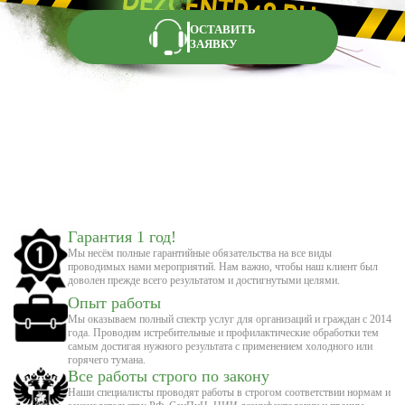
ОСТАВИТЬ
ЗАЯВКУ
Гарантия 1 год!
Мы несём полные гарантийные обязательства на все виды
проводимых нами мероприятий. Нам важно, чтобы наш клиент был
доволен прежде всего результатом и достигнутыми целями.
Опыт работы
Мы оказываем полный спектр услуг для организаций и граждан с 2014
года. Проводим истребительные и профилактические обработки тем
самым достигая нужного результата с применением холодного или
горячего тумана.
Все работы строго по закону
Наши специалисты проводят работы в строгом соответствии нормам и