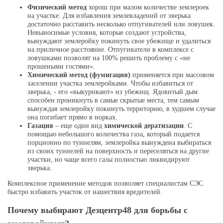
Физический метод
хорош при малом количестве землероек
на участке. Для избавления землевладений от зверька
достаточно расставить несколько отпугивателей или ловушек.
Невыносимые условия, которые создают устройства,
вынуждают землеройку покинуть свое убежище и удалиться
на приличное расстояние. Отпугиватели в комплексе с
ловушками позволят на 100% решить проблему с «не
прошеными гостями».
Химический метод (фумигация)
применяется при массовом
заселении участка землеройками. Чтобы избавиться от
зверька, - его «выкуривают» из убежищ. Ядовитый дым
способен проникнуть в самые скрытые места, тем самым
вынуждая землеройку покинуть территорию, в худшем случае
она погибает прямо в норках.
Газация
– еще один вид
химической дератизации
. С
помощью небольшого количества газа, который подается
порционно по туннелям, землеройка вынуждена выбираться
из своих туннелей на поверхность и переселяться на другие
участки, но чаще всего газы полностью ликвидируют
зверька.
Комплексное применение методов позволяет специалистам СЭС
быстро избавить участок от нашествия вредителей.
Почему выбирают Дезцентр48 для борьбы с