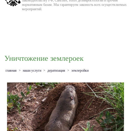
законодательству РФ, СанПиН, НИИ дезинфектологии и прочим
нормативным базам. Мы гарантируем законость всех осуществляемых
мероприятий.
Уничтожение землероек
главная
>
наши услуги
>
дератизация
>
землеройки