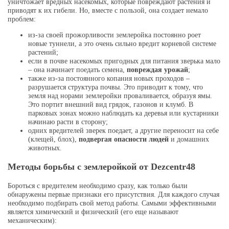
уничтожает вредных насекомых, которые повреждают растения и
приводят к их гибели. Но, вместе с пользой, она создает немало
проблем:
из-за своей прожорливости землеройка постоянно роет
новые туннели, а это очень сильно вредит корневой системе
растений;
если в почве насекомых пригодных для питания зверька мало
– она начинает поедать семена,
повреждая урожай
;
также из-за постоянного копания новых проходов –
разрушается структура почвы. Это приводит к тому, что
земля над норами землеройки проваливается, образуя ямы.
Это портит внешний вид грядок, газонов и клумб. В
парковых зонах можно наблюдать ка деревья или кустарники
начинаю расти в сторону;
одних вредителей зверек поедает, а другие переносит на себе
(клещей, блох),
подвергая опасности людей
и домашних
животных.
Методы борьбы с землеройкой от Dezcentr48
Бороться с вредителем необходимо сразу, как только были
обнаружены первые признаки его присутствия. Для каждого случая
необходимо подбирать свой метод работы. Самыми эффективными
является химический и физический (его еще называют
механическим):