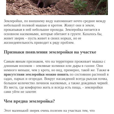
Землеройки, по внешнему виду напоминает нечто среднее между
небольшой полевой мышью и кротом. Живут они в земле,
прокапывая в ней небольшие проходы. Землеройка питается в
основном насекомыми, которые обитают в грунте. Казалось бы,
живет зверек – пусть живет в своих норках, но ее
жизнедеятельность приводит к ряду проблем.
Признаки появления землеройки на участке
Самым явным признаком, что на территории проживает мышка с
длинным носиком – земляные холмики или дыры в газоне. Они
немного меньше, чем у крота, но вид, примерно, такой же. Также
о
присутствии землеройки можно понять
по состоянию растений в
садах, парках и огородах. Вокруг насаждений всегда рыхлая почва,
большое количество личинок насекомых, а также дождевых червей.
Из места, где комфортно жить и всегда есть пища, - землеройки
сами уйти не захотят.
Чем вредна землеройка?
Этот маленький зверек очень полезен на участках тем, что